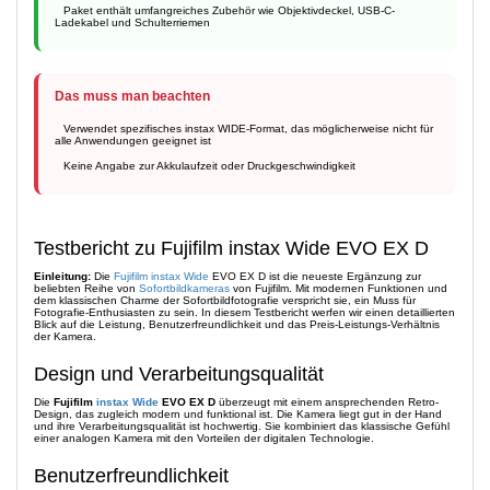
Paket enthält umfangreiches Zubehör wie Objektivdeckel, USB-C-
Ladekabel und Schulterriemen
Das muss man beachten
Verwendet spezifisches instax WIDE-Format, das möglicherweise nicht für
alle Anwendungen geeignet ist
Keine Angabe zur Akkulaufzeit oder Druckgeschwindigkeit
Testbericht zu Fujifilm instax Wide EVO EX D
Einleitung:
Die
Fujifilm instax Wide
EVO EX D ist die neueste Ergänzung zur
beliebten Reihe von
Sofortbildkameras
von Fujifilm. Mit modernen Funktionen und
dem klassischen Charme der Sofortbildfotografie verspricht sie, ein Muss für
Fotografie-Enthusiasten zu sein. In diesem Testbericht werfen wir einen detaillierten
Blick auf die Leistung, Benutzerfreundlichkeit und das Preis-Leistungs-Verhältnis
der Kamera.
Design und Verarbeitungsqualität
Die
Fujifilm
instax Wide
EVO EX D
überzeugt mit einem ansprechenden Retro-
Design, das zugleich modern und funktional ist. Die Kamera liegt gut in der Hand
und ihre Verarbeitungsqualität ist hochwertig. Sie kombiniert das klassische Gefühl
einer analogen Kamera mit den Vorteilen der digitalen Technologie.
Benutzerfreundlichkeit