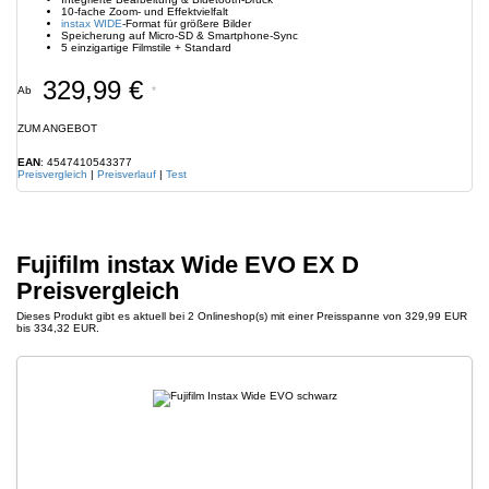
10-fache Zoom- und Effektvielfalt
instax WIDE
-Format für größere Bilder
Speicherung auf Micro-SD & Smartphone-Sync
5 einzigartige Filmstile + Standard
329,99 €
Ab
*
ZUM ANGEBOT
EAN
: 4547410543377
Preisvergleich
|
Preisverlauf
|
Test
Fujifilm instax Wide EVO EX D
Preisvergleich
Dieses Produkt gibt es aktuell bei 2 Onlineshop(s) mit einer Preisspanne von 329,99 EUR
bis 334,32 EUR.