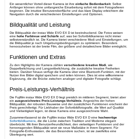
Ein wesentlicher Vorteil dieser Kamera ist ihre
einfache Bedienbarkeit
. Selbst
Anfänger können ohne umfangreiche Einarbeitung sofort mit dem Fotografieren
beginnen. Die intuitive Benutzeroberfläche und das klare Display erleichtern die
Navigation durch die verschiedenen Einstellungen und Optionen.
Bildqualität und Leistung
Die Bildqualität der instax Wide EVO EX D ist beeindruckend. Die Fotos weisen
eine
hohe Farbtreue und Schärfe
auf, was bei Sofortbildkameras nicht immer
selbstverständlich ist. Die Kamera bietet verschiedene Modi und Einstellungen, um
die Bildqualität je nach Umgebungsbedingungen zu optimieren. Besonders
hervorzuheben ist der breite Film, der größere und detailreichere Bilder ermöglicht.
Funktionen und Extras
Zu den Highlights der Kamera zählen
verschiedene kreative Modi
, wie
Doppelbelichtung und Langzeitbelichtung, die zusätzliche kreative Freiheiten
bieten. Darüber hinaus verfügt die Kamera über eine Bluetooth-Funktion, mit der
Nutzer ihre Bilder digital speichern und teilen können. Dies ist eine willkommene
Ergänzung, die die Brücke zwischen analoger und digitaler Fotografie schlägt.
Preis-Leistungs-Verhältnis
Die Fujifilm instax Wide EVO EX D liegt preislich im mittleren Segment, bietet aber
ein
ausgezeichnetes Preis-Leistungs-Verhältnis
. Angesichts der hohen
Bildqualität, der robusten Bauweise und der zusätzlichen Funktionen erscheint der
Preis gerechtfertigt. Für Liebhaber der Sofortbildfotografie, die Wert auf Qualität
und Vielseitigkeit legen, ist diese Kamera eine ausgezeichnete Wahl.
Zusammenfassend ist die Fujifilm instax Wide EVO EX D eine
hochwertige
Sofortbildkamera
, die die Lücke zwischen Tradition und Moderne elegant
überbrückt. Mit ihrer Benutzerfreundlichkeit, den vielseitigen Funktionen und der
hervorragenden Bildqualität setzt sie neue Maßstäbe in ihrem Segment. Für
Fotografie-Enthusiasten, die das Besondere suchen, ist sie zweifellos eine
Überlegung wert.