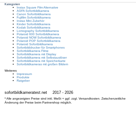
Kategorien
Instax Square Film Alternative
AGFA Sofortbildkamera
Canon Sofortbildkamera
Fujifilm Sofortbildkamera
Instax Mini Zubehör
Kinder Sofortbildkamera
Kodak Sofortbildkamera
Lomography Sofortbildkamera
Polaroid 600 Sofortbildkamera
Polaroid NOW Sofortbildkamera
Polaroid POP Sofortbildkamera
Polaroid Sofortbildkamera
Sofortbilddrucker für Smartphones
Sofortbildkamera Filme
Sofortbildkamera mit Display
Sofortbildkamera mit Selbstauslöser
Sofortbildkamera mit Speicherkarte
Sofortbildkameras mit großen Bildern
Weiteres
Impressum
Produkte
Ratgeber
sofortbildkameratest.net
2017 - 2026
* Alle angezeigten Preise sind inkl. MwSt + ggf. zzgl. Versandkosten. Zwischenzeitliche
Änderung der Preise beim Partnershop möglich.