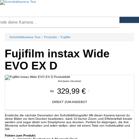
Sofortbildkamera Test
Produkte
Fujifilm
Fujifilm instax Wide
EVO EX D
Bild-Quelle: foto-erhard
329,99 €
Ab
*
DIREKT ZUM ANGEBOT
Entdecke die nächste Generation der Sofortbildfotografie! Mit dieser Kamera kannst du
deine Bilder vor dem Drucken bearbeiten, dank 10-facher Zoom- und Effektvielfalt kreativ
werden und sogar direkt vom Smartphone aus drucken. Perfekt für diejenigen, die ihre
Momente sofort festhalten und teilen wollen, aber mit einem Twist von Individualität und
Stil.
Fakten zum Produkt:
Integrierte Bearbeitung & Bluetooth-Druck