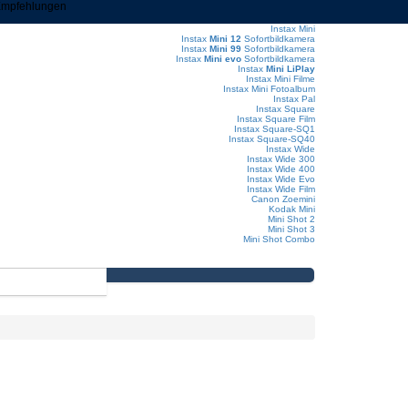
 Empfehlungen
Instax Mini
Instax
Mini 12
Sofortbildkamera
Instax
Mini 99
Sofortbildkamera
Instax
Mini evo
Sofortbildkamera
Instax
Mini LiPlay
Instax Mini Filme
Instax Mini Fotoalbum
Instax Pal
Instax Square
Instax Square Film
Instax Square-SQ1
Instax Square-SQ40
Instax Wide
Instax Wide 300
Instax Wide 400
Instax Wide Evo
Instax Wide Film
Canon Zoemini
Kodak Mini
Mini Shot 2
Mini Shot 3
Mini Shot Combo