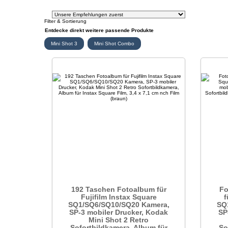
Filter & Sortierung
Entdecke direkt weitere passende Produkte
Mini Shot 3
Mini Shot Combo
192 Taschen Fotoalbum für
Fo
Fujifilm Instax Square
f
SQ1/SQ6/SQ10/SQ20 Kamera,
SQ
SP-3 mobiler Drucker, Kodak
SP
Mini Shot 2 Retro
Sofortbildkamera, Album für
So