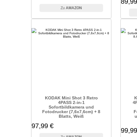
89,99
AMAZON
KODAK Mini Shot 3 Retro
K
4PASS 2-in-1
4P
Sofortbildkamera und
Fotodrucker (7,6x7,6cm) + 8
F
Blatts, Weiß
u
97,99 €
99,99