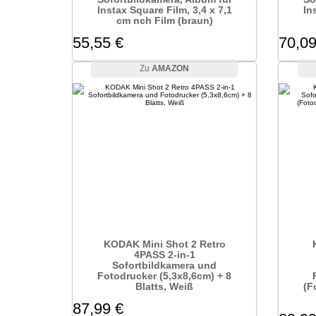
Instax Square Film, 3,4 x 7,1
In
cm nch Film (braun)
55,55 €
70,09
AMAZON
KODAK Mini Shot 2 Retro
4PASS 2-in-1
Sofortbildkamera und
Fotodrucker (5,3x8,6cm) + 8
Blatts, Weiß
(F
87,99 €