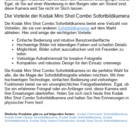
Egal, ob Sie auf einer Wanderung in den Bergen oder am Strand sind,
diese Kamera wird Sie nicht im Stich lassen.
Die Vorteile der Kodak Mini Shot Combo Sofortbildkamera
Die Kodak Mini Shot Combo Sofortbildkamera bietet eine Vielzahl von
Vorteilen, die sie von anderen
Sofortbildkameras
auf dem Markt
abheben. Hier sind einige der wichtigsten Vorteile:
Einfache Bedienung und intuitive Benutzeroberfläche
Hochwertige Bilder mit lebendigen Farben und scharfen Details
Möglichkeit, Bilder sofort auszudrucken und mit Freunden zu
teilen
Vielseitige Aufnahmemodi für kreative Fotografie
Kompaktes und robustes Design für den Einsatz unterwegs
Die Kodak Mini Shot Combo Sofortbildkamera ist die perfekte Wahl für
alle, die die Magie der Sofortbildfotografie erleben möchten. Mit ihrer
hochwertigen Technologie, einfachen Bedienung und vielseitigen
Funktionen bietet sie ein unvergleichliches Fotografieerlebnis. Egal, ob
Sie ein erfahrener Fotograf oder ein Anfänger sind, diese Kamera wird
Ihre Erwartungen übertreffen. Holen Sie sich noch heute Ihre Kodak
Mini Shot Combo Sofortbildkamera und halten Sie Ihre Erinnerungen in
physischer Form fest!
Ähnliche Produkte gibt es auf folgenden Seiten:
Kodak Printomatic Sofortbildkamera
,
Kodak Smile Classic Sofortbildkamera
,
Kodak Smile Sofortbildkamera
,
Kodak
Sofortbildkamera
,
Kodak Step Instant Fotodrucker
,
Kodak Step-Touch Sofortbildkamera