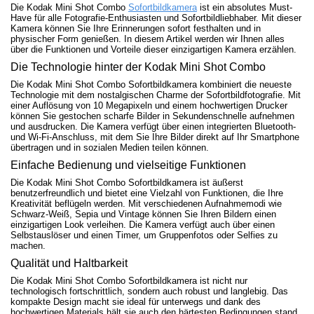
Die Kodak Mini Shot Combo
Sofortbildkamera
ist ein absolutes Must-
Have für alle Fotografie-Enthusiasten und Sofortbildliebhaber. Mit dieser
Kamera können Sie Ihre Erinnerungen sofort festhalten und in
physischer Form genießen. In diesem Artikel werden wir Ihnen alles
über die Funktionen und Vorteile dieser einzigartigen Kamera erzählen.
Die Technologie hinter der Kodak Mini Shot Combo
Die Kodak Mini Shot Combo Sofortbildkamera kombiniert die neueste
Technologie mit dem nostalgischen Charme der Sofortbildfotografie. Mit
einer Auflösung von 10 Megapixeln und einem hochwertigen Drucker
können Sie gestochen scharfe Bilder in Sekundenschnelle aufnehmen
und ausdrucken. Die Kamera verfügt über einen integrierten Bluetooth-
und Wi-Fi-Anschluss, mit dem Sie Ihre Bilder direkt auf Ihr Smartphone
übertragen und in sozialen Medien teilen können.
Einfache Bedienung und vielseitige Funktionen
Die Kodak Mini Shot Combo Sofortbildkamera ist äußerst
benutzerfreundlich und bietet eine Vielzahl von Funktionen, die Ihre
Kreativität beflügeln werden. Mit verschiedenen Aufnahmemodi wie
Schwarz-Weiß, Sepia und Vintage können Sie Ihren Bildern einen
einzigartigen Look verleihen. Die Kamera verfügt auch über einen
Selbstauslöser und einen Timer, um Gruppenfotos oder Selfies zu
machen.
Qualität und Haltbarkeit
Die Kodak Mini Shot Combo Sofortbildkamera ist nicht nur
technologisch fortschrittlich, sondern auch robust und langlebig. Das
kompakte Design macht sie ideal für unterwegs und dank des
hochwertigen Materials hält sie auch den härtesten Bedingungen stand.