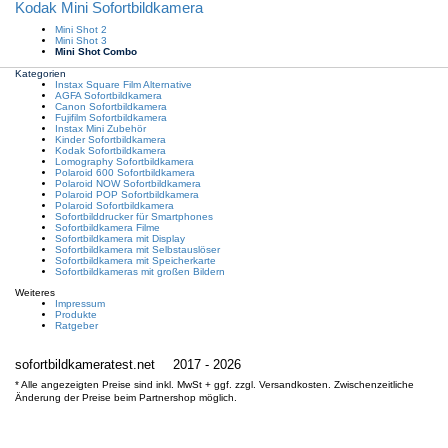
Kodak Mini Sofortbildkamera
Mini Shot 2
Mini Shot 3
Mini Shot Combo
Kategorien
Instax Square Film Alternative
AGFA Sofortbildkamera
Canon Sofortbildkamera
Fujifilm Sofortbildkamera
Instax Mini Zubehör
Kinder Sofortbildkamera
Kodak Sofortbildkamera
Lomography Sofortbildkamera
Polaroid 600 Sofortbildkamera
Polaroid NOW Sofortbildkamera
Polaroid POP Sofortbildkamera
Polaroid Sofortbildkamera
Sofortbilddrucker für Smartphones
Sofortbildkamera Filme
Sofortbildkamera mit Display
Sofortbildkamera mit Selbstauslöser
Sofortbildkamera mit Speicherkarte
Sofortbildkameras mit großen Bildern
Weiteres
Impressum
Produkte
Ratgeber
sofortbildkameratest.net
2017 - 2026
* Alle angezeigten Preise sind inkl. MwSt + ggf. zzgl. Versandkosten. Zwischenzeitliche
Änderung der Preise beim Partnershop möglich.