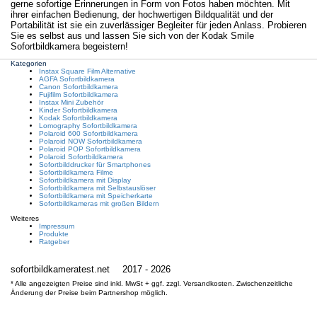
gerne sofortige Erinnerungen in Form von Fotos haben möchten. Mit
ihrer einfachen Bedienung, der hochwertigen Bildqualität und der
Portabilität ist sie ein zuverlässiger Begleiter für jeden Anlass. Probieren
Sie es selbst aus und lassen Sie sich von der Kodak Smile
Sofortbildkamera begeistern!
Kategorien
Instax Square Film Alternative
AGFA Sofortbildkamera
Canon Sofortbildkamera
Fujifilm Sofortbildkamera
Instax Mini Zubehör
Kinder Sofortbildkamera
Kodak Sofortbildkamera
Lomography Sofortbildkamera
Polaroid 600 Sofortbildkamera
Polaroid NOW Sofortbildkamera
Polaroid POP Sofortbildkamera
Polaroid Sofortbildkamera
Sofortbilddrucker für Smartphones
Sofortbildkamera Filme
Sofortbildkamera mit Display
Sofortbildkamera mit Selbstauslöser
Sofortbildkamera mit Speicherkarte
Sofortbildkameras mit großen Bildern
Weiteres
Impressum
Produkte
Ratgeber
sofortbildkameratest.net
2017 - 2026
* Alle angezeigten Preise sind inkl. MwSt + ggf. zzgl. Versandkosten. Zwischenzeitliche
Änderung der Preise beim Partnershop möglich.