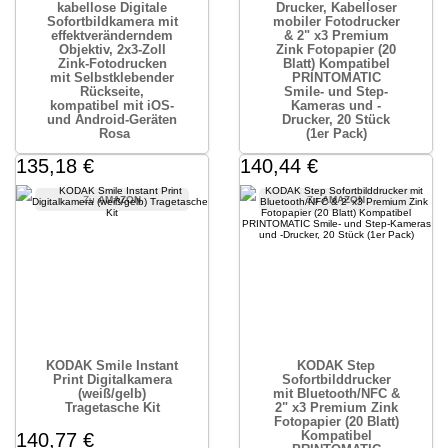
kabellose Digitale
Drucker, Kabelloser
Sofortbildkamera mit
mobiler Fotodrucker
effektveränderndem
& 2" x3 Premium
Objektiv, 2x3-Zoll
Zink Fotopapier (20
Zink-Fotodrucken
Blatt) Kompatibel
mit Selbstklebender
PRINTOMATIC
Rückseite,
Smile- und Step-
kompatibel mit iOS-
Kameras und -
und Android-Geräten
Drucker, 20 Stück
 Rosa
(1er Pack)
135,18 €
140,44 €
AMAZON
AMAZON
KODAK Smile Instant
KODAK Step
Print Digitalkamera
Sofortbilddrucker
(weiß/gelb)
mit Bluetooth/NFC &
Tragetasche Kit
2" x3 Premium Zink
Fotopapier (20 Blatt)
Kompatibel
140,77 €