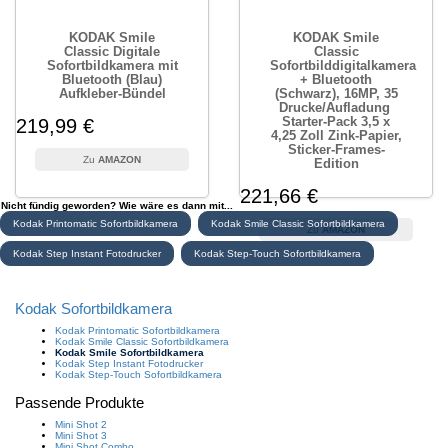
KODAK Smile
KODAK Smile
Classic Digitale
Classic
Sofortbildkamera mit
Sofortbilddigitalkamera
Bluetooth (Blau)
+ Bluetooth
Aufkleber-Bündel
(Schwarz), 16MP, 35
Drucke/Aufladung 
Starter-Pack 3,5 x
219,99 €
4,25 Zoll Zink-Papier,
Sticker-Frames-
AMAZON
Edition
221,66 €
Nicht fündig geworden? Wie wäre es dann mit...
Kodak Printomatic Sofortbildkamera
Kodak Smile Classic Sofortbildkamera
AMAZON
Kodak Step Instant Fotodrucker
Kodak Step-Touch Sofortbildkamera
Kodak Sofortbildkamera
Kodak Printomatic Sofortbildkamera
Kodak Smile Classic Sofortbildkamera
Kodak Smile Sofortbildkamera
Kodak Step Instant Fotodrucker
Kodak Step-Touch Sofortbildkamera
Passende Produkte
Mini Shot 2
Mini Shot 3
Mini Shot Combo