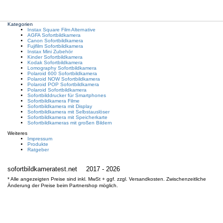
Kategorien
Instax Square Film Alternative
AGFA Sofortbildkamera
Canon Sofortbildkamera
Fujifilm Sofortbildkamera
Instax Mini Zubehör
Kinder Sofortbildkamera
Kodak Sofortbildkamera
Lomography Sofortbildkamera
Polaroid 600 Sofortbildkamera
Polaroid NOW Sofortbildkamera
Polaroid POP Sofortbildkamera
Polaroid Sofortbildkamera
Sofortbilddrucker für Smartphones
Sofortbildkamera Filme
Sofortbildkamera mit Display
Sofortbildkamera mit Selbstauslöser
Sofortbildkamera mit Speicherkarte
Sofortbildkameras mit großen Bildern
Weiteres
Impressum
Produkte
Ratgeber
sofortbildkameratest.net
2017 - 2026
* Alle angezeigten Preise sind inkl. MwSt + ggf. zzgl. Versandkosten. Zwischenzeitliche
Änderung der Preise beim Partnershop möglich.