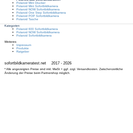
Polaroid Mint Drucker
Polaroid Mint Sofortbildkamera
Polaroid NOW Sofortbildkamera
Polaroid One Step Sofortbildkamera
Polaroid POP Sofortbildkamera
Polaroid Tasche
Kategorien
Polaroid 600 Sofortbildkamera
Polaroid NOW Sofortbildkamera
Polaroid Sofortbildkamera
Weiteres
Impressum
Produkte
Ratgeber
sofortbildkameratest.net
2017 - 2026
* Alle angezeigten Preise sind inkl. MwSt + ggf. zzgl. Versandkosten. Zwischenzeitliche
Änderung der Preise beim Partnershop möglich.