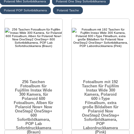
Polaroid Mint Sofortbildkamera
Polaroid One Step Sofortbildkamera
Polaroid POP Sofortbildkamera
Polaroid Tasche
256 Taschen
Fotoalbum mit 192
Fotoalbum für
Taschen für Fujifilm
Fujifilm Instax Wide
Instax Wide 300
300 Kamera, für
Kamera, Polaroid
Polaroid 600
600 i-Type
Fotoalbum, Alben für
Filmalbum, extra
Polaroid Now+ Now
große Bildalben für
OneStep2 OneStep+
Polaroid Now
600
OneStep2 OneStep+
Sofortbildkamera,
Sofortbildkamera,
POP Lab
POP
Sofortdruckkamera
Labordruckkamera
(Braun)
(Pink)