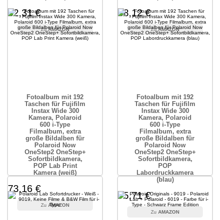
52,31 €
58,12 €
AMAZON
AMAZON
Fotoalbum mit 192
Fotoalbum mit 192
Taschen für Fujifilm
Taschen für Fujifilm
Instax Wide 300
Instax Wide 300
Kamera, Polaroid
Kamera, Polaroid
600 i-Type
600 i-Type
Filmalbum, extra
Filmalbum, extra
große Bildalben für
große Bildalben für
Polaroid Now
Polaroid Now
OneStep2 OneStep+
OneStep2 OneStep+
Sofortbildkamera,
Sofortbildkamera,
POP Lab Print
POP
Kamera (weiß)
Labordruckkamera
(blau)
73,16 €
75,71 €
AMAZON
AMAZON