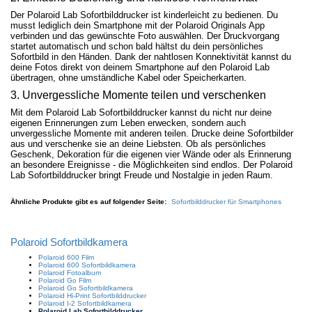
Der Polaroid Lab Sofortbilddrucker ist kinderleicht zu bedienen. Du
musst lediglich dein Smartphone mit der Polaroid Originals App
verbinden und das gewünschte Foto auswählen. Der Druckvorgang
startet automatisch und schon bald hältst du dein persönliches
Sofortbild in den Händen. Dank der nahtlosen Konnektivität kannst du
deine Fotos direkt von deinem Smartphone auf den Polaroid Lab
übertragen, ohne umständliche Kabel oder Speicherkarten.
3. Unvergessliche Momente teilen und verschenken
Mit dem Polaroid Lab Sofortbilddrucker kannst du nicht nur deine
eigenen Erinnerungen zum Leben erwecken, sondern auch
unvergessliche Momente mit anderen teilen. Drucke deine Sofortbilder
aus und verschenke sie an deine Liebsten. Ob als persönliches
Geschenk, Dekoration für die eigenen vier Wände oder als Erinnerung
an besondere Ereignisse - die Möglichkeiten sind endlos. Der Polaroid
Lab Sofortbilddrucker bringt Freude und Nostalgie in jeden Raum.
Ähnliche Produkte gibt es auf folgender Seite:
Sofortbilddrucker für Smartphones
Polaroid Sofortbildkamera
Polaroid 600 Film
Polaroid 600 Sofortbildkamera
Polaroid Fotoalbum
Polaroid Go Film
Polaroid Go Sofortbildkamera
Polaroid Hi-Print Sofortbilddrucker
Polaroid I-2 Sofortbildkamera
Polaroid Lab Sofortbilddrucker